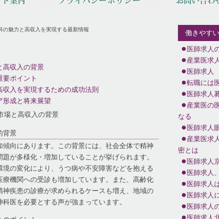
科の魅力と高収入を実現する最新情報
働きやす
医師求人
産業医求
と高収入の背景
医師求人
重要ポイント
転職には
高収入を実現するための成功法則
医師求人
ア形成と将来展望
産業医の
市場と高収入の背景
なる
医師求人
的背景
産業医求
加傾向にあります。この背景には、社会全体で精神
密とは
問題が多様化・増加していることが挙げられます。
医師求人
環境の変化により、うつ病や不安障害などを抱える
医師求人
医療機関への受診も増加しています。また、高齢化
医師求人
精神疾患の診療が求められるケースも増え、地域の
医師求人
神科医を必要とする声が強まっています。
医師求人
医師求人