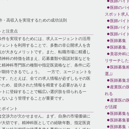
医師バイ
医師のバ
スポット求人
件・高収入を実現するための成功法則
医師バイ
医師バイ
トと注意点
医師バイ
条件を実現するためには、求人エージェントの活用
医師募集
ジェントを利用することで、多数の非公開求人を含
医師募集
点が大きなメリットです。また、転職市場に精通し
美容外科
精神科の特徴を踏まえ、応募書類や面談対策などを
リサーチした
に精神科専門医の種類や指定医資格など、条件に応
医師募集
が期待できるでしょう。 一方で、エージェントを
選ぶ
です。たとえば、全ての求人情報が必ずしもその医
医師募集
いため、提供された情報を精査する必要がありま
産業医の
ントに登録することで幅広い選択肢を得られる一
れる
しないよう管理することが重要です。
産業医の
が活躍
とポイント
医師募集
は交渉力が欠かせません。まず、自身の市場価値に
医師募集
が大切です。精神科医としての経験年数、指定医資
医師募集