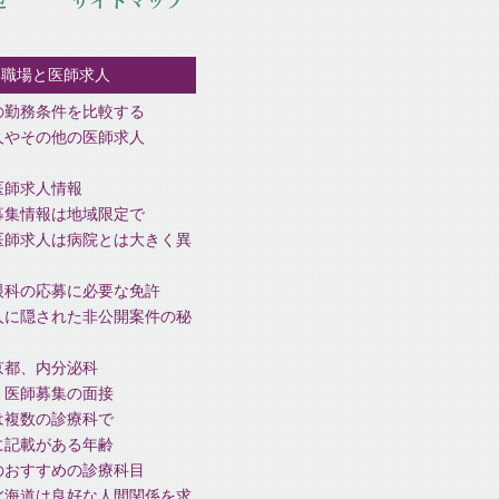
い職場と医師求人
の勤務条件を比較する
人やその他の医師求人
医師求人情報
募集情報は地域限定で
医師求人は病院とは大きく異
眼科の応募に必要な免許
人に隠された非公開案件の秘
京都、内分泌科
、医師募集の面接
は複数の診療科で
に記載がある年齢
のおすすめの診療科目
北海道は良好な人間関係を求