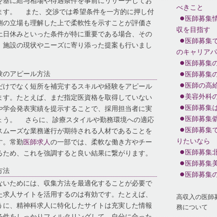
を基に給与相場や待遇条件を事前にリサーチしてお
べきこと
ます。 また、交渉では希望条件を一方的に押し付
医師募集
側の立場も理解した上で柔軟性を示すことが評価さ
収を目指す
土日休みといった条件が特に重要である場合、その
医師募集
、施設の現状やニーズに寄り添った提案も行いまし
のキャリアパ
医師募集
験のアピール方法
医師募集
医師の高
だけでなく短所を補完するスキルや経験をアピール
美容外科
ます。たとえば、まだ指定医資格を取得していない
医師募集
や学会発表実績を提示することで、採用担当者に実
医師募集
ょう。 さらに、診療スタイルや勤務環境への適応
医師募集
スムーズな業務遂行が期待される人材であることを
りたいなら
す。常勤
医師求人
の一部では、柔軟な働き方やチー
医師募集
るため、これを強調すると良い結果に繋がります。
医師募集
方法
医師募集
ないためには、収集方法を最適化することが必要で
た求人サイトを活用するのは有効です。たとえば、
高収入の医師
」のように、精神科求人に特化したサイトは充実した情報
務について
条件をしっかりフィルタリングして、自分に合った