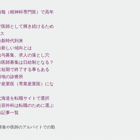
情報（精神科専門医）で高年
で医師として輝き続けるため
ス
の新時代到来
の新しい傾向とは
給与募集、求人の落とし穴
の医師募集は日給制となる？
は短期で終了する事もある
僻地の診療所
で産業医（専業産業医）にな
北海道を転職サイトで選択
美容外科は転職のために選ぶ
の記事一覧
募集や医師のアルバイトでの勤