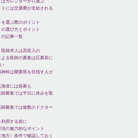
トはカレンダーから選ぶ
イトには交通費が支給される
トを選ぶ際のポイント
トの選び方とポイント
トの記事一覧
、医師求人は高収入の
による医師の募集は応募前に
い
精神科は開業医を目指す人が
北海道には急募も
医師募集では平日に休みを取
医師募集では複数のドクター
を利用する前に
要項の魅力的なポイント
（地方）条件で確認しておく