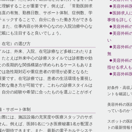
に理解することが重要です。例えば、「常勤医師求
美容外科
当直の有無、勤務日数、サポート体制、症例数、学
医師求人
チェックすることで、自分に合った働き方ができる
事情を詳しく
。また、仕事内容が外来中心なのか入院治療中心な
美容外科
記載にも注目すると良いでしょう。
美容外科
い
・在宅）の選び方
美容外科
イルは、外来、入院、在宅診療など多岐にわたりま
無
、たとえば外来中心の診療スタイルでは診察数や効
美容外科
との長期的な関係構築が求められるケースもありま
指せる求人も
では急性期対応や重症患者の管理が必要となるた
美容外科
重要です。在宅診療では、患者の生活環境を重視し
柔軟な働き方が可能です。これらの診療スタイルは
好条件・高収
、自分の経験や希望に合ったものを選ぶことがポイ
ントを確認し
美容外科の医
備・サポート体制
っているのか
ぶ際には、施設設備の充実度や医療スタッフのサポ
スポットの医
せん。例えば、医師1名につき医療秘書1名が配置さ
トの最新情報
減が期待できます。また、最新の電子カルテシステ