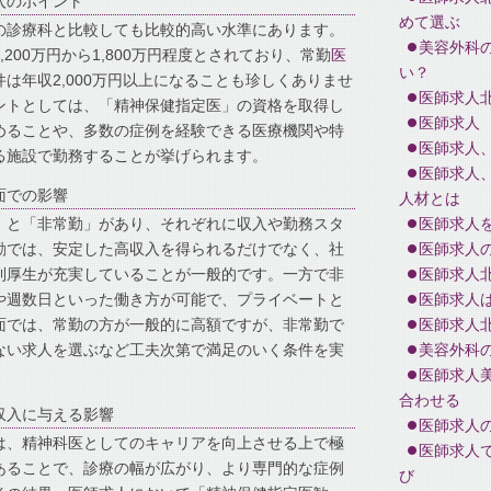
入のポイント
めて選ぶ
の診療科と比較しても比較的高い水準にあります。
美容外科
200万円から1,800万円程度とされており、常勤
医
い？
は年収2,000万円以上になることも珍しくありませ
医師求人
ントとしては、「精神保健指定医」の資格を取得し
医師求人
めることや、多数の症例を経験できる医療機関や特
医師求人
る施設で勤務することが挙げられます。
医師求人
面での影響
人材とは
」と「非常勤」があり、それぞれに収入や勤務スタ
医師求人
勤では、安定した高収入を得られるだけでなく、社
医師求人
利厚生が充実していることが一般的です。一方で非
医師求人
や週数日といった働き方が可能で、プライベートと
医師求人
面では、常勤の方が一般的に高額ですが、非常勤で
医師求人
ない求人を選ぶなど工夫次第で満足のいく条件を実
美容外科
医師求人
合わせる
収入に与える影響
医師求人
は、精神科医としてのキャリアを向上させる上で極
医師求人
あることで、診療の幅が広がり、より専門的な症例
び