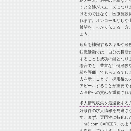
格の有無、過去の実績など
くと交渉がスムーズになり
けるのではなく、医療施設
れます。オンコールなしや
希望をしっかり伝える一方
ょう。
短所を補完するスキルや経
転職活動では、自分の長所
することも成功の鍵となり
場合でも、豊富な症例経験
績を評価してもらえるでし
力を示すことで、採用後の
アピールすることが重要で
ム医療への貢献が重視され
求人情報収集を最適化する
好条件の求人情報を見逃さ
す。まず、専門性に特化し
「m3.com CAREER
を提供しています。また、