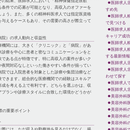
その結果、医師求人において「精神保健指定医歓
医師求人
る条件での応募が可能となり、高収入のオファーを
すめ先
しょう。また、多くの精神科医求人では指定医資格
医師求人
を与えるケースもあり、その需要の高さが際立って
で見つける
医師求人
キャリア成功
病院）の求人動向と収益性
医師求人
療機関には、大きく「クリニック」と「病院」があ
医師求人
来診療を中心に患者と密なコミュニケーションをと
する最新情報
軟である点が特徴です。特に高収入の案件が多いク
医師求人
や夜間対応なしといった働きやすい条件が揃ってい
医師求人
病院では入院患者を対象とした診療や集団治療など
わせて探す
験できます。総合的な医療機関での経験はスキルア
医師求人
形成を考える上で有利です。どちらを選ぶかは、収
医師求人
アプランや診療スタイルに合致した環境かどうかが
美容外科
美容外科
美容外科
際の重要ポイント
美容外科
ト
美容外科
ぶ際には、ただ収入や勤務地を見るだけでなく、掲
美容外科