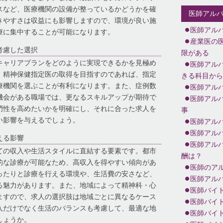
スなど、医療機関の設備が整っているかどうかを確
医師アル
きやすさは収益にも影響しますので、環境が良い施
医師アル
療に集中することが可能になります。
産業医の
考慮した選択
限がある
キャリアプランをどのように実現できるかを見極め
医師アル
、精神保健指定医の取得を目指すのであれば、指定
きる科目から
療機関を選ぶことが有利になります。また、症例数
医師アル
機会がある職場では、更なるスキルアップが期待で
医師アル
門性を高めたいかを明確にし、それに合った求人を
事
い影響を与えるでしょう。
医師アル
医師アル
える影響
医師アル
ての収入や生活スタイルに直結する要素です。都市
酬は？
的な診療が可能なため、高収入を得やすい傾向があ
医師のアル
ったりと診療を行える環境や、生活費の安さなど、
医師アル
る魅力があります。また、地域によって精神科・心
医師バイ
ますので、求人の選択肢は地域ごとに異なるケース
医師バイ
入だけでなく生活のバランスも考慮して、最適な地
医師バイ
しょうか。